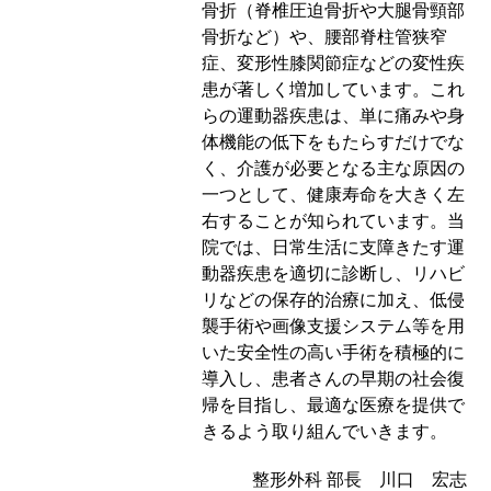
骨折（脊椎圧迫骨折や大腿骨頸部
骨折など）や、腰部脊柱管狭窄
症、変形性膝関節症などの変性疾
患が著しく増加しています。これ
らの運動器疾患は、単に痛みや身
体機能の低下をもたらすだけでな
く、介護が必要となる主な原因の
一つとして、健康寿命を大きく左
右することが知られています。当
院では、日常生活に支障きたす運
動器疾患を適切に診断し、リハビ
リなどの保存的治療に加え、低侵
襲手術や画像支援システム等を用
いた安全性の高い手術を積極的に
導入し、患者さんの早期の社会復
帰を目指し、最適な医療を提供で
きるよう取り組んでいきます。
整形外科 部長 川口 宏志