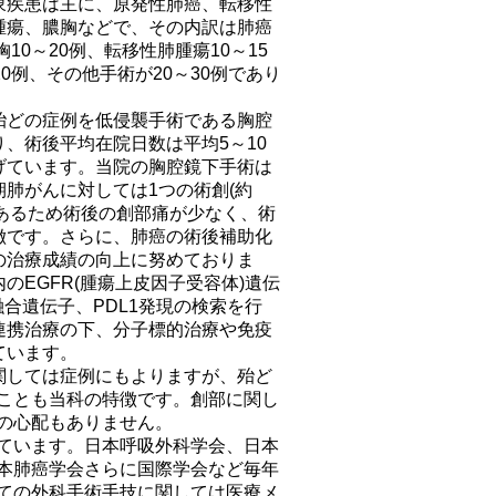
象疾患は主に、原発性肺癌、転移性
腫瘍、膿胸などで、その内訳は肺癌
胸10～20例、転移性肺腫瘍10～15
20例、その他手術が20～30例であり
殆どの症例を低侵襲手術である胸腔
、術後平均在院日数は平均5～10
げています。当院の胸腔鏡下手術は
肺がんに対しては1つの術創(約
であるため術後の創部痛が少なく、術
徴です。さらに、肺癌の術後補助化
の治療成績の向上に努めておりま
のEGFR(腫瘍上皮因子受容体)遺伝
K融合遺伝子、PDL1発現の検索を行
連携治療の下、分子標的治療や免疫
ています。
関しては症例にもよりますが、殆ど
ことも当科の特徴です。創部に関し
の心配もありません。
ています。日本呼吸外科学会、日本
本肺癌学会さらに国際学会など毎年
ての外科手術手技に関しては医療メ