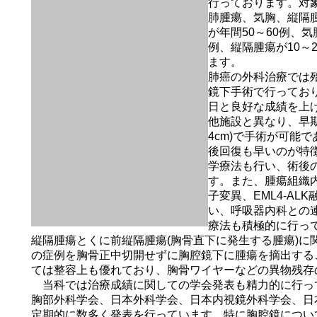
行っております。対
肺腫瘍、気胸、縦隔
が年間50～60例、気
例、縦隔腫瘍が10～
ます。
肺癌の外科治療では
鏡下手術で行っており
日と良好な成績を上
他施設と異なり、早期
4cm)で手術が可能
後回復も早いのが特
学療法も行い、術後
す。また、腫瘍組織内
子変異、EML4-AL
い、呼吸器内科との
療法も積極的に行っ
縦隔腫瘍とくに前縦隔腫瘍(胸骨直下に発生する腫瘍)に
の症例を胸骨正中切開せずに胸腔鏡下に腫瘍を摘出する
ては整容上も優れており、胸骨ワイヤーなどの異物残存
当科では治療成績に関しての学会発表も精力的に行っ
胸部外科学会、日本外科学会、日本内視鏡外科学会、日
定期的に数多く発表を行っています。特に胸腔鏡につい